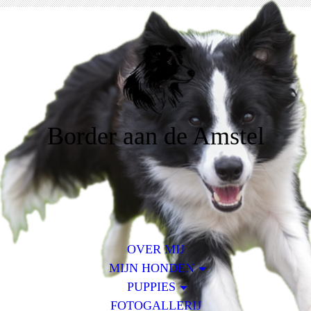
Border aan de Amstel
OVER MIJ
MIJN HONDEN
PUPPIES
FOTOGALLERIJ