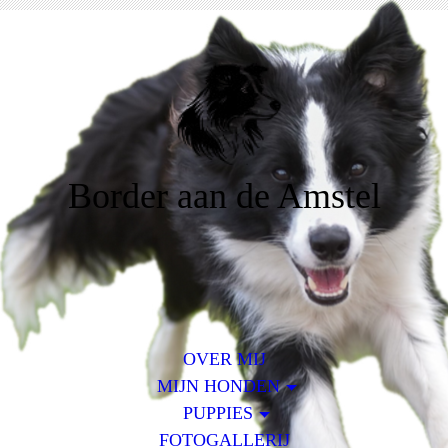
Border aan de Amstel
OVER MIJ
MIJN HONDEN
PUPPIES
FOTOGALLERIJ