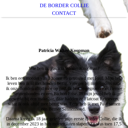
DE BORDER COLLIE
CONTACT
Patricia Walker-Koopman
Wie ben ik, Patricia Walker-Koopman?
Ik ben een moeder van 3 zonen en getrouwd met Paul. Mijn hele
leven ben ik al met honden bezig. Vroeger bij mijn ouders nam
ik onze honden altijd mee op pad. Ik ben opgegroeid met Berner
Sennenhonden en een Bichon Frisé. In mijn jeugd heb ik
gewerkt bij een makelaar, daar hadden ze Flatcoat Retrievers,
waar ik ook altijd mee bezig was. Eerst heb ik met Paul samen
een Berner Sennenhond.
Daarna kreeg ik 18 jaar geleden mijn eerste Border Collie, die ik
in december 2023 in heb moeten laten slapen. Zij was toen 17,5