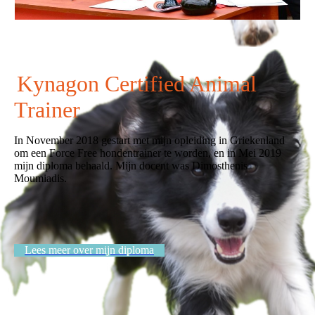
Kynagon Certified Animal
Trainer
In November 2018 gestart met mijn opleiding in Griekenland
om een Force Free hondentrainer te worden, en in Mei 2019
mijn diploma behaald. Mijn docent was Dimosthenis
Moumiadis.
Lees meer over mijn diploma