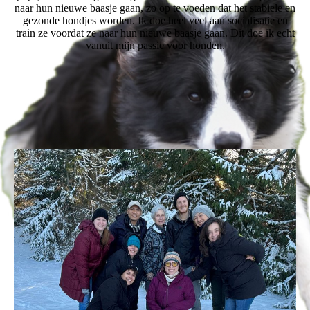
naar hun nieuwe baasje gaan, zo op te voeden dat het stabiele en
gezonde hondjes worden. Ik doe heel veel aan socialisatie en
train ze voordat ze naar hun nieuwe baasje gaan. Dit doe ik echt
vanuit mijn passie voor honden.