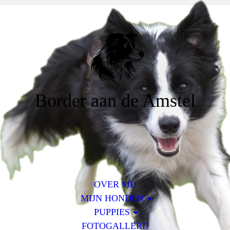
Border aan de Amstel
OVER MIJ
MIJN HONDEN
PUPPIES
FOTOGALLERIJ