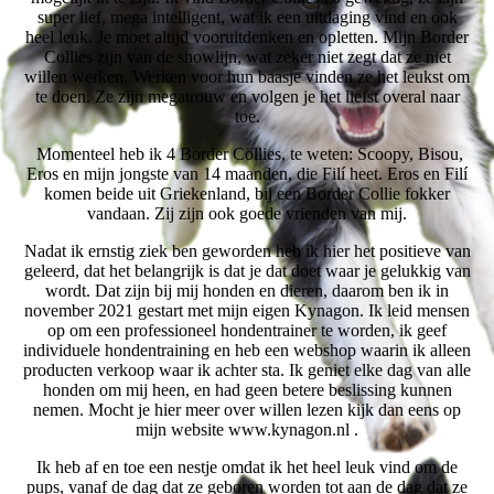
super lief, mega intelligent, wat ik een uitdaging vind en ook
heel leuk. Je moet altijd vooruitdenken en opletten. Mijn Border
Collies zijn van de showlijn, wat zeker niet zegt dat ze niet
willen werken. Werken voor hun baasje vinden ze het leukst om
te doen. Ze zijn megatrouw en volgen je het liefst overal naar
toe.
Momenteel heb ik 4 Border Collies, te weten: Scoopy, Bisou,
Eros en mijn jongste van 14 maanden, die Filí heet. Eros en Filí
komen beide uit Griekenland, bij een Border Collie fokker
vandaan. Zij zijn ook goede vrienden van mij.
Nadat ik ernstig ziek ben geworden heb ik hier het positieve van
geleerd, dat het belangrijk is dat je dat doet waar je gelukkig van
wordt. Dat zijn bij mij honden en dieren, daarom ben ik in
november 2021 gestart met mijn eigen Kynagon. Ik leid mensen
op om een professioneel hondentrainer te worden, ik geef
individuele hondentraining en heb een webshop waarin ik alleen
producten verkoop waar ik achter sta. Ik geniet elke dag van alle
honden om mij heen, en had geen betere beslissing kunnen
nemen. Mocht je hier meer over willen lezen kijk dan eens op
mijn website www.kynagon.nl .
Ik heb af en toe een nestje omdat ik het heel leuk vind om de
pups, vanaf de dag dat ze geboren worden tot aan de dag dat ze