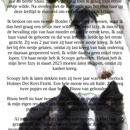
jaar en heette Shasi. Shasi was 7 jaar toen ik graag mijn eerste
nestje wilde. Na overleg met de dierenarts was het voor haar op
deze leeftijd te risicovol om een eerste nestje te krijgen.
Ik besloot om een tweede Border Collie erbij te nemen, waar ik
dan heel graag een nestje mee wilde. Dit werd Izzy, ik mocht bij
de bevalling zijn van haar moeder en had de eerste keus. Ik zag
haar vanaf de geboorte en dat was letterlijk liefde op het eerste
gezicht. Zij was 2 jaar toen zij haar eerste nestje kreeg. Ik heb
het bij één nestje gelaten, omdat zij last kreeg van haar onderrug
en daaraan geopereerd werd. Ik wilde daarna geen enkel risico
lopen. Uit haar nestje heb ik Scoopy gehouden.
Helaas heb ik
mijn lieve Izzy in maart 2023 moeten laten inslapen, omdat zij
kanker kreeg.
Scoopy heb ik laten dekken toen zij twee jaar was met Sherlock
Holmes Dei Rovi Fioriti. Een hele mooie reu uit Italië. Ze kreeg
twee pupjes en daar heb ik Bisou van gehouden.
Bisou heeft nu haar tweede nestje. Voor de tweede dekking heb
ik mijn eigen reu Eros gebruikt. We hebben daar momenteel de
pupjes van. Ze zijn geweldig mooi en lief.
Al mijn Border Collies hebben stambomen. Ik vind hun
gezondheid heel belangrijk en probeer daar zo zorgvuldig
mogelijk in te zijn. Ik vind Border Collies zo geweldig, ze zijn