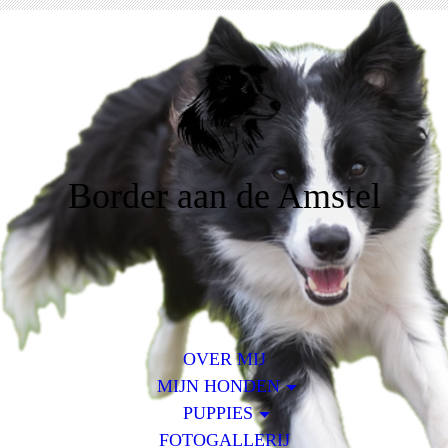
Border aan de Amstel
OVER MIJ
MIJN HONDEN
PUPPIES
FOTOGALLERIJ